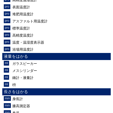
表面温度計
堆肥用温度計
アスファルト用温度計
標準温度計
高精度温度計
温度・温湿度表示器
浴場用温度計
液量をはかる
ガラスビーカー
メスシリンダー
錘計・液量計
枡
長さをはかる
身長計
膝高測定器
巻尺