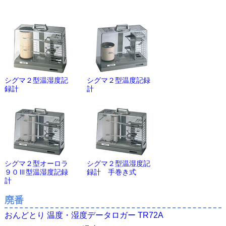
シグマ２型温湿度記
シグマ２型温度記録
録計
計
シグマ２型オーロラ
シグマ２型温湿度記
９０Ⅲ型温湿度記録
録計 手巻き式
計
廃番
おんどとり 温度・湿度データロガー TR72A