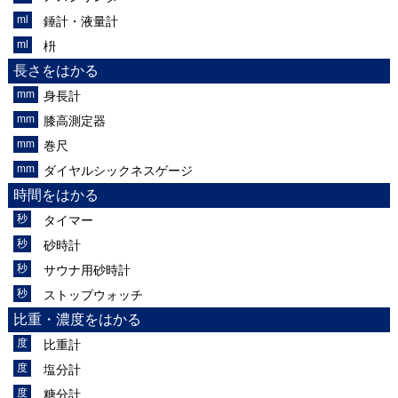
錘計・液量計
枡
長さをはかる
身長計
膝高測定器
巻尺
ダイヤルシックネスゲージ
時間をはかる
タイマー
砂時計
サウナ用砂時計
ストップウォッチ
比重・濃度をはかる
比重計
塩分計
糖分計