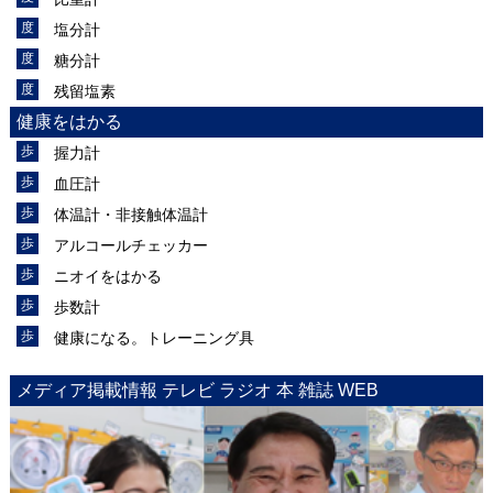
塩分計
糖分計
残留塩素
健康をはかる
握力計
血圧計
体温計・非接触体温計
アルコールチェッカー
ニオイをはかる
歩数計
健康になる。トレーニング具
メディア掲載情報 テレビ ラジオ 本 雑誌 WEB