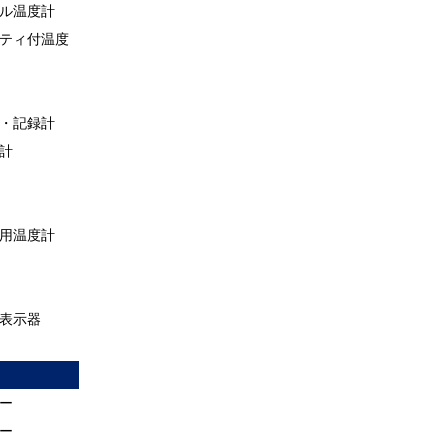
ル温度計
ティ付温度
・記録計
計
用温度計
表示器
ー
ー