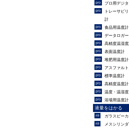
プロ用デジタ
トレーサビリ
計
食品用温度計
データロガー
高精度温湿度
表面温度計
堆肥用温度計
アスファルト
標準温度計
高精度温度計
温度・温湿度
浴場用温度計
液量をはかる
ガラスビーカ
メスシリンダ