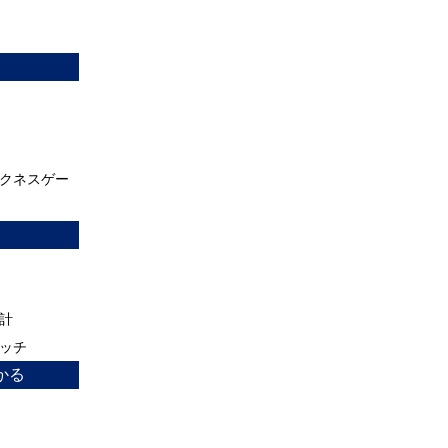
クネスゲー
計
ッチ
かる