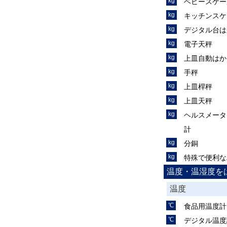
ベビースケー
キッチンスケ
デジタル台は
電子天秤
上皿自動はか
手秤
上皿桿秤
上皿天秤
ヘルスメータ
計
分銅
特殊で便利な
温度・温湿度を
温度
食品用温度計
デジタル温度