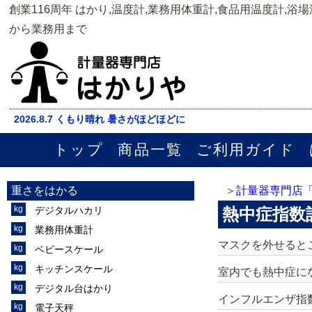
創業116周年 はかり,温度計,業務用体重計,食品用温度計,浴
から業務用まで
2026.8.7 くもり晴れ 暑さがほどほどに
トップ
商品一覧
ご利用ガイド
重さをはかる
計量器専門店
デジタルハカリ
熱中症指数
業務用体重計
マスクを外せると
ベビースケール
キッチンスケール
室内でも熱中症に
デジタル台はかり
インフルエンザ指
電子天秤