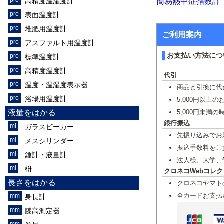
高精度温湿度計
簡易熱中症指数計 
表面温度計
堆肥用温度計
ご利用案内
アスファルト用温度計
お支払い方法につ
標準温度計
高精度温度計
代引
温度・温湿度表示器
商品と引換に代
浴場用温度計
5,000円以上
液量をはかる
5,000円未満
銀行振込
ガラスビーカー
先振り込みでお
メスシリンダー
振込手数料をご
錘計・液量計
法人様、大学、
枡
クロネコWebコレク
長さをはかる
クロネコヤマト
全カードお支払
身長計
膝高測定器