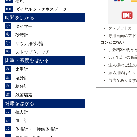
巻尺
ダイヤルシックネスゲージ
時間をはかる
タイマー
クレジットカー
砂時計
専用画面のアド
コンビニ払い
サウナ用砂時計
手数料330円か
ストップウォッチ
5万円以下の商
比重・濃度をはかる
法人様のご注文
比重計
振込用紙はヤマ
塩分計
与信があります
糖分計
残留塩素
健康をはかる
握力計
血圧計
体温計・非接触体温計