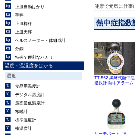
健康で元気に仕事
上皿自動はかり
手秤
熱中症指数
上皿桿秤
上皿天秤
ヘルスメーター・体組成計
分銅
特殊で便利なハカリ
温度・温湿度をはかる
温度
TT-562 黒球式熱中症
指数計 熱中アラーム
食品用温度計
デジタル温度計
最高最低温度計
寒暖計
標準温度計
棒温度計
サーモポート TP-