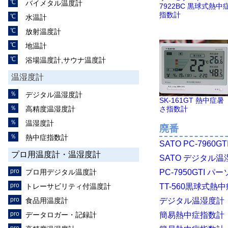
バイメタル温度計
7922BC 黒球式熱中
指数計
水温計
放射温度計
地温計
浴場温度計,サウナ温度計
温湿度計
デジタル温湿度計
SK-161GT 熱中症暑
高精度温湿度計
さ指数計
温湿度計
廃番
熱中症指数計
SATO PC-79
プロ用温度計・温湿度計
SATO デジタル温湿度
プロ用デジタル温度計
PC-7950GTI
トレーサビリティ付温度計
TT-560黒球式
食品用温度計
デジタル温湿度計（
データロガー・記録計
簡易熱中症指数計 室