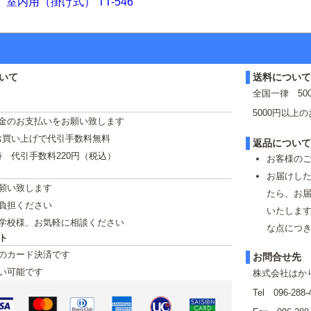
室内用（掛け式） TT-546
いて
送料につい
全国一律 50
5000円以上
金のお支払いをお願い致します
のお買い上げで代引手数料無料
返品につい
の時 代引手数料220円（税込）
お客様の
お届けし
願い致します
たら、お
負担ください
いたします
学校様、お気軽に相談ください
な点につ
ト
のカード決済です
お問合せ先
い可能です
株式会社はか
Tel 096-288-