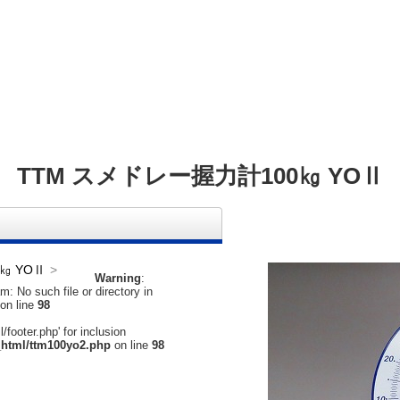
TTM スメドレー握力計100㎏ YOⅡ
㎏ YOⅡ
Warning
:
: No such file or directory in
on line
98
footer.php' for inclusion
html/ttm100yo2.php
on line
98