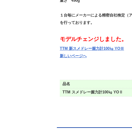
重さ 490g
１台毎にメーカーによる精密自社検定（
を行っております。
モデルチェンジしました。
TTM 新スメドレー握力計100㎏ YOⅢ
新しいページへ
品名
TTM スメドレー握力計100㎏ YOⅡ