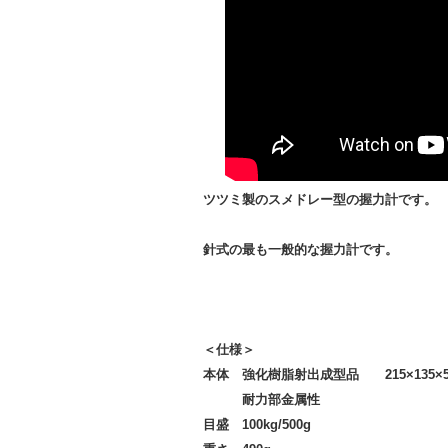
ツツミ製のスメドレー型の握力計です。
針式の最も一般的な握力計です。
＜仕様＞
本体 強化樹脂射出成型品 215×135×5
耐力部金属性
目盛 100kg/500g